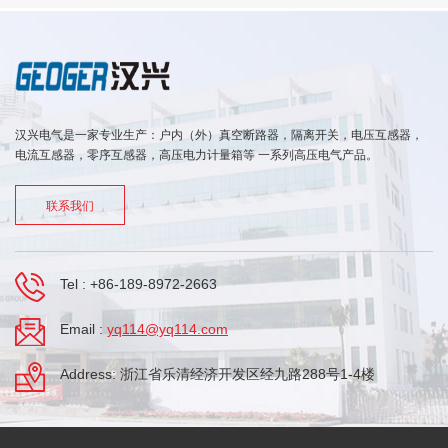
汉兴电气是一家专业生产：户内（外）真空断路器，隔离开关，电压互感器，
电流互感器，零序互感器，高压电力计量箱等 一系列高压电气产品。
联系我们
Tel :
+86-189-8972-2663
Email :
yq114@yq114.com
Address: 浙江省乐清经济开发区经九路288号1-4楼