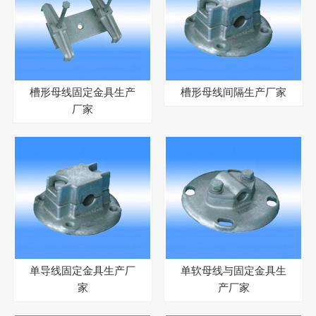
槽形母线固定金具生产
槽形母线间隔生产厂家
厂家
单导线固定金具生产厂
单软母线与固定金具生
家
产厂家